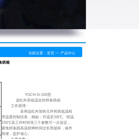
当前位置：
首页
>> 产品中心
焊条烘箱
YGCH-G-100
型
远红外高低温自控焊条烘箱
工作原理：
采用远红外加热元件和高低温程
序温度控制仪表，例如：升温至
500
℃、恒温
150℃及工作时间等三个参数可一次设定，
避免焊条因高温烘烤时间过长而损坏，操作
简便，监护省心。