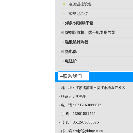
○
电脑温控设备
○
常规记录仪
焊条/焊剂烘干箱
※
焊剂回收机、烘干机专用气泵
※
硅酸铝针刺毯
※
热电偶
※
电阻炉
※
联系我们
· 地 址：江苏省苏州市吴江市梅堰开发区
· 联系人：李先生
· 电 话：0512-63688875
· 手 机：13901551425
· 传 真：0512-63688876
· 邮 箱：wjyf@yfdrqc.com