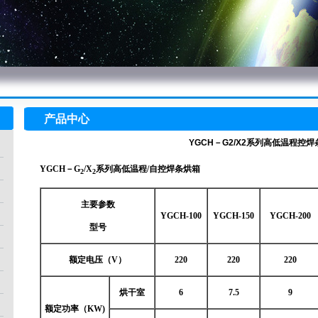
产品中心
YGCH－G2/X2系列高低温程控
YGCH－G
/X
系列高低温程/自控焊条烘箱
2
2
主要参数
YGCH-100
YGCH-150
YGCH-200
型号
额定电压（V）
220
220
220
烘干室
6
7.5
9
额定功率（KW)