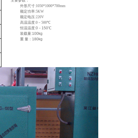
主要参数：
外形尺寸
:1050*1000*700mm
额定功率
:5KW
额定电压
:220V
高温温度
:0
－
500
℃
恒温温度:0－150℃
装载量:100kg
重 量：180kg